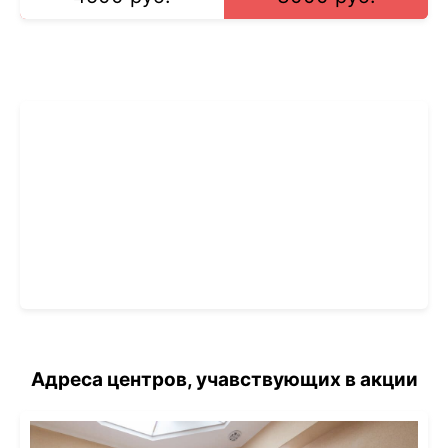
ЗАПИСЬ В ДЦ ЮНИК-МЕД
МРТ,КТ,УЗИ,РЕНТГЕН
ведущие врачи-специалисты
+7(812)646-50-12
Адреса центров, учавствующих в акции