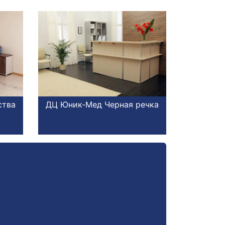
ства
ДЦ Юник-Мед Черная речка
ДЦ Юник