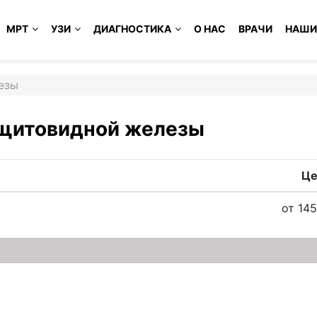
МРТ
УЗИ
ДИАГНОСТИКА
О НАС
ВРАЧИ
НАШИ
езы
 щитовидной железы
Це
от 145