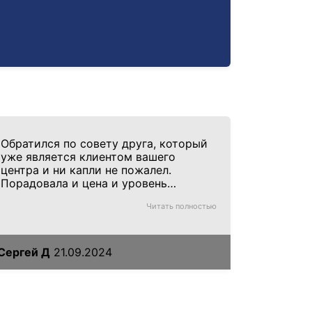
Обратился по совету друга, который
уже является клиентом вашего
центра и ни капли не пожалел.
Порадовала и цена и уровень
сервиса. Описание обследования не
Читать полностью
пришлось долго ждать, врач ответил
на вопросы, которые меня волновали.
Сергей Д
21.09.2024