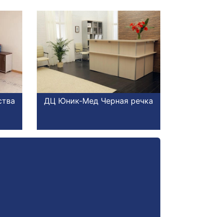
ства
ДЦ Юник-Мед Черная речка
ДЦ Юник