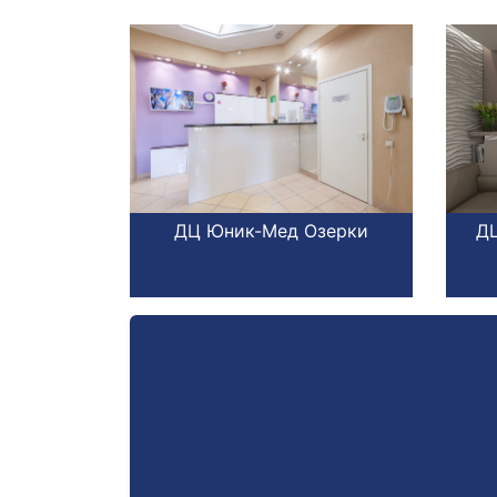
теранов
ДЦ Юник-Мед Озерки
ДЦ