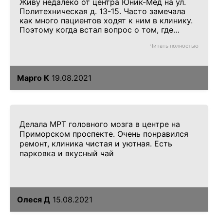
Живу недалеко от центра Юник-Мед на ул.
Политехническая д. 13-15. Часто замечала
как много пациентов ходят к ним в клинику.
Поэтому когда встал вопрос о том, где
пройти МРТ плечевого сустава, я тут же
Читать полностью
записалась к ним. Результат получила в день
исследования. Цены адекватные, могу
хороших акций.
Марго К
19.08.2021
Делала МРТ головного мозга в центре на
Приморском проспекте. Очень понравился
ремонт, клиника чистая и уютная. Есть
парковка и вкусный чай
Олеся Д
15.08.2021